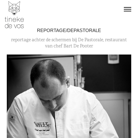
REPORTAGE/DEPASTORALE
reportage achter de schermen bij De Pastorale, restaurant
van chef Bart De Pooter